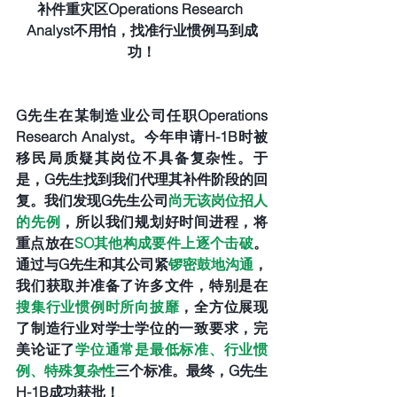
补件重灾区Operations Research 
Analyst不用怕，找准行业惯例马到成
功！
G先生在某制造业公司任职Operations 
Research Analyst。今年申请H-1B时被
移民局质疑其岗位不具备复杂性。于
是，G先生找到我们代理其补件阶段的回
复。我们发现G先生公司
尚无该岗位招人
的先例
，所以我们规划好时间进程，将
重点放在
SO其他构成要件上逐个击破
。
通过与G先生和其公司紧
锣密鼓地沟通
，
我们获取并准备了许多文件，特别是在
搜集行业惯例时所向披靡
，全方位展现
了制造行业对学士学位的一致要求，完
美论证了
学位通常是最低标准、行业惯
例、特殊复杂性
三个标准。最终，G先生
H-1B成功获批！