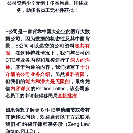
公司资料少？无惧！多番沟通、详述业
务，助多名员工无补件获批！
E公司是一家背靠中国大企业的医疗大数
据公司。因为数据的机密性及其中国背
景，E公司可以递交的公司资料
极其有
限
。在这种特殊情况下，我们与公司的
CTO就业务内容和规模进行了
深入的沟
通
。基于沟通的内容，我们撰写了
十分
详细的公司业务介绍
。虽然
资料有限
，
但我们的
能力和潜力是无限的
，最终凭
借
内容详实
的Petition Letter，该公司多
名员工的申请获得移民局
直接批准
！
如果你想了解更多H-1B申请细节或者有
其他移民问题，欢迎通过以下方式联系
我们-纽约锦晖律师事务所（Zeng Law 
Group, PLLC）。  