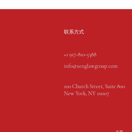
联系方式
+1 917-810-5388
info@zenglawgroup.com
100 Church Street, Suite 800
New York, NY 10007