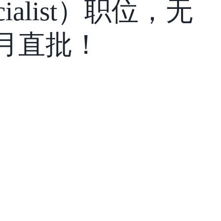
pecialist）职位，无
月直批！