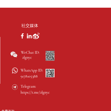
社交媒体
WeChat ID:
zlgnyc
WhatsApp ID:
9178105388
Telegram:
https://t.me/zlgnyc