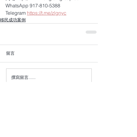
WhatsApp 917-810-5388
Telegram 
https://t.me/zlgnyc
移民成功案例
留言
撰寫留言......
+1 917-810-5388
info@zenglawgroup.com