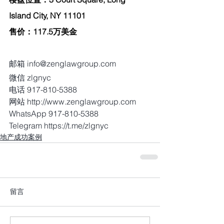
Island City, NY 11101
售价：117.5万美金
邮箱 info@zenglawgroup.com
微信 zlgnyc
电话 917-810-5388
网站 http://www.zenglawgroup.com
WhatsApp 917-810-5388
Telegram https://t.me/zlgnyc 
地产成功案例
留言