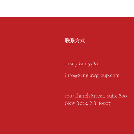
联系方式
+1 917-810-5388
info@zenglawgroup.com
100 Church Street, Suite 800
New York, NY 10007