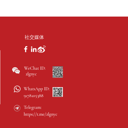
社交媒体
WeChat ID:
zlgnyc
WhatsApp ID:
9178105388
Telegram:
https://t.me/zlgnyc