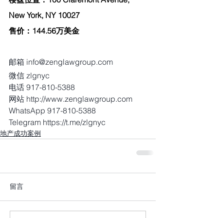
New York, NY 10027
售价：144.56万美金
邮箱 info@zenglawgroup.com
微信 zlgnyc
电话 917-810-5388
网站 http://www.zenglawgroup.com
WhatsApp 917-810-5388
Telegram https://t.me/zlgnyc 
地产成功案例
留言