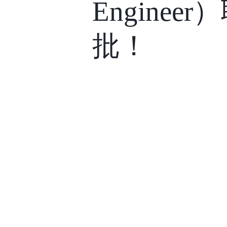
Engine
批！