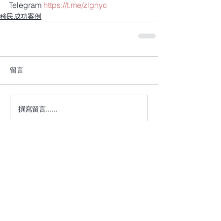
Telegram 
https://t.me/zlgnyc
移民成功案例
留言
撰寫留言......
+1 917-810-5388
info@zenglawgroup.com
100 Church Street, Suite 800