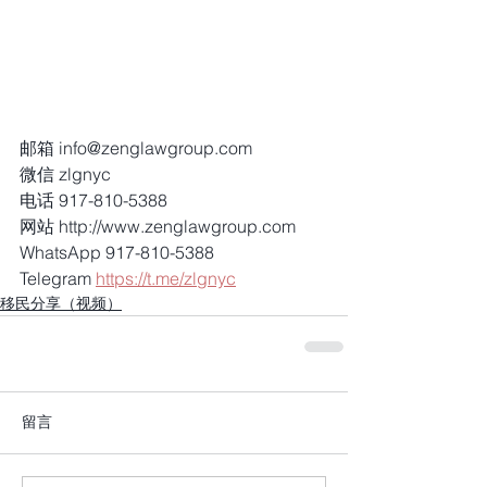
邮箱 info@zenglawgroup.com
微信 zlgnyc
电话 917-810-5388
网站 http://www.zenglawgroup.com
WhatsApp 917-810-5388
Telegram 
https://t.me/zlgnyc
移民分享（视频）
留言