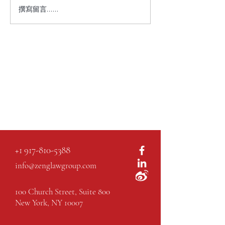
撰寫留言......
+1 917-810-5388
info@zenglawgroup.com
100 Church Street, Suite 800
New York, NY 10007