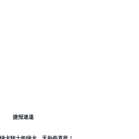
捷报速递
绿卡转十年绿卡，无补件直批！