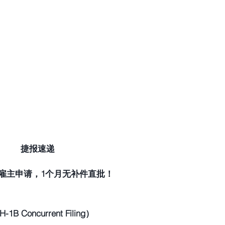
捷报速递
加雇主申请，1个月无补件直批！
oncurrent Filing） 