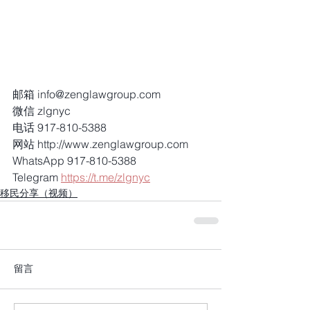
邮箱 info@zenglawgroup.com
微信 zlgnyc
电话 917-810-5388
网站 http://www.zenglawgroup.com
WhatsApp 917-810-5388
Telegram 
https://t.me/zlgnyc
移民分享（视频）
留言