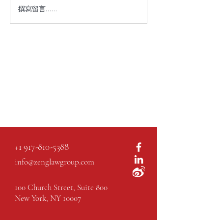
撰寫留言......
+1 917-810-5388
info@zenglawgroup.com
100 Church Street, Suite 800
New York, NY 10007