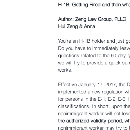
H-1B: Getting Fired and then wh
Author: Zeng Law Group, PLLC
Hui Zeng & Anna
You're an H-1B holder and just g
Do you have to immediately leav
questions related to the 60-day 
we will try to provide a quick s
works.
Effective January 17, 2017, the
implemented a new regulation wh
for persons in the E-1, E-2, E-3
classifications. In short, upon th
nonimmigrant worker will not lose
the authorized validity period, w
nonimmigrant worker may try to f