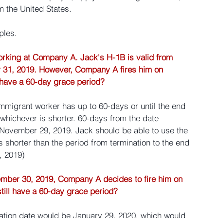
m the United States.
ples.
orking at Company A. Jack's H-1B is valid from 
31, 2019. However, Company A fires him on 
have a 60-day grace period?
immigrant worker has up to 60-days or until the end 
, whichever is shorter. 60-days from the date 
ovember 29, 2019. Jack should be able to use the 
 shorter than the period from termination to the end 
, 2019)
tember 30, 2019, Company A decides to fire him on 
ill have a 60-day grace period?
ation date would be January 29, 2020, which would 