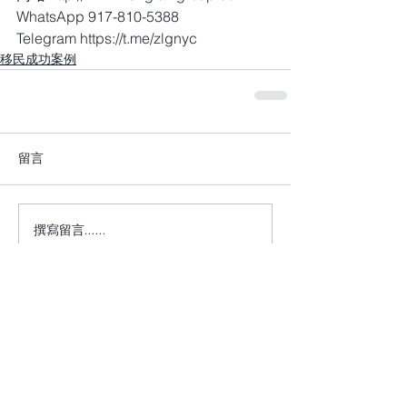
WhatsApp 917-810-5388
Telegram https://t.me/zlgnyc
移民成功案例
留言
撰寫留言......
+1 917-810-5388
info@zenglawgroup.com