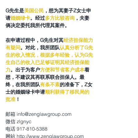
G先生是
美国公民
，想为其妻子Z女士申
请
婚姻绿卡
。经过
多方比较咨询
，夫妻
俩决定委托我所代理其案件。
在申请过程中，G先生对其
经济担保能力
有疑问
。对此，我所团队
认真分析了G先
生的收入情况，根据多年经验，认为G先
生自己的收入已足够证明其经济担保能
力
。出于为客户
方便和节省客户成本
着
想，不建议其再联系联合担保人。最
终，在我所团队
有条不紊
的准备下，Z女
士的婚姻绿卡申请
顺利获得了移民局的
批准
！
邮箱 info@zenglawgroup.com
微信 zlgnyc
电话 917-810-5388
网站 http://www.zenglawgroup.com