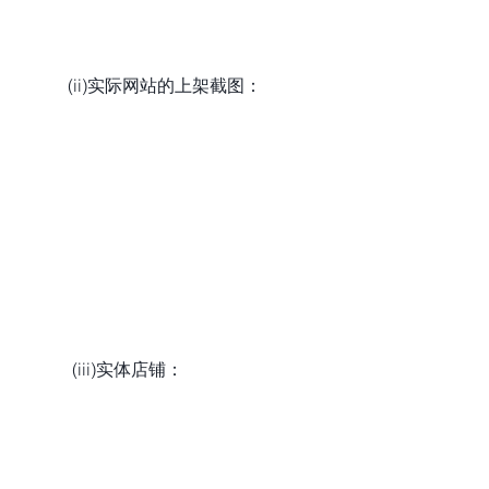
           (ii)实际网站的上架截图：
            (iii)实体店铺：