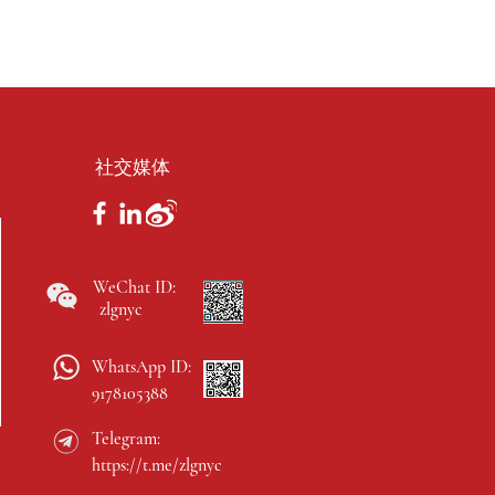
社交媒体
WeChat ID:
zlgnyc
WhatsApp ID:
9178105388
Telegram:
https://t.me/zlgnyc