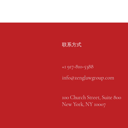
联系方式
+1 917-810-5388
info@zenglawgroup.com
100 Church Street, Suite 800
New York, NY 10007