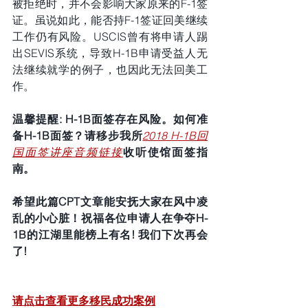
被拒绝时，并不会影响大家原来的F-1签
证。虽说如此，能否持F-1签证回美继续
工作仍有风险。USCIS曾有将申请人踢
出SEVIS系统，导致H-1B申请受益人无
法继续就学的例子，也因此无法回美工
作。
温馨提醒: H-1B面签存在风险。如何准
备H-1B面签？请移步我所
2018 H-1B回
国面签讲座音频链接
收听使馆面签指
南。
希望此篇CPT文章能安抚大家在风中凌
乱的小心脏！祝福各位申请人在争夺H-
1B的江湖里能榜上有名! 我们下次再会
了!
请点击查看更多移民成功案例