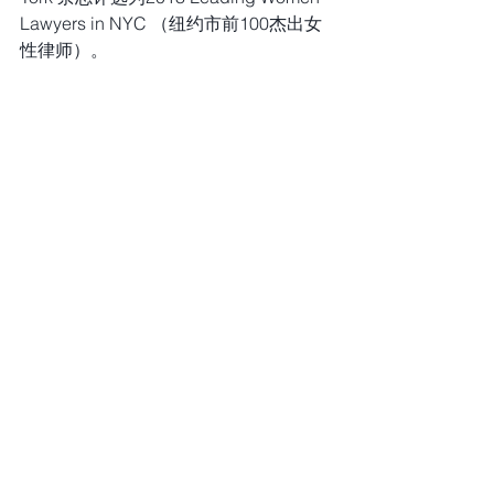
Lawyers in NYC （纽约市前100杰出女
性律师）。
邮箱 info@zenglawgroup.com
微信 zlgnyc
电话 917-810-5388
网站 www.zenglawgroup.com
WhatsApp 917-810-5388
Telegram https://t.me/zlgnyc
客服微信二维码 微信号：zlgnyc